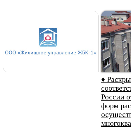
♦ Раскр
соответс
России о
форм ра
осуществ
многокв