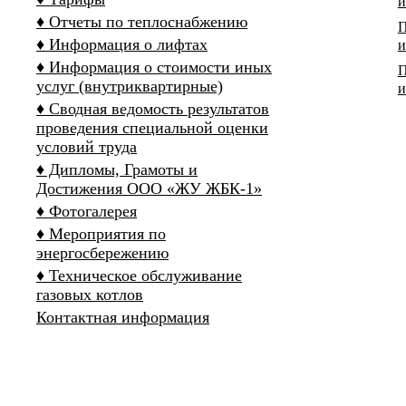
и
♦ Отчеты по теплоснабжению
П
♦ Информация о лифтах
и
♦ Информация о стоимости иных
П
услуг (внутриквартирные)
и
♦ Сводная ведомость результатов
проведения специальной оценки
условий труда
♦ Дипломы, Грамоты и
Достижения ООО «ЖУ ЖБК-1»
♦ Фотогалерея
♦ Мероприятия по
энергосбережению
♦ Техническое обслуживание
газовых котлов
Контактная информация