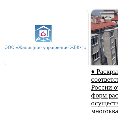
♦ Раскр
соответс
России о
форм ра
осуществ
многокв