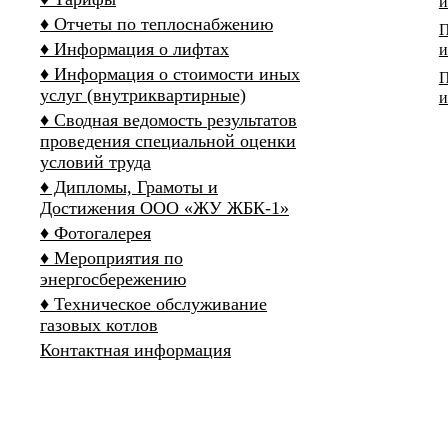
и
♦ Отчеты по теплоснабжению
П
♦ Информация о лифтах
и
♦ Информация о стоимости иных
П
услуг (внутриквартирные)
и
♦ Сводная ведомость результатов
проведения специальной оценки
условий труда
♦ Дипломы, Грамоты и
Достижения ООО «ЖУ ЖБК-1»
♦ Фотогалерея
♦ Мероприятия по
энергосбережению
♦ Техническое обслуживание
газовых котлов
Контактная информация