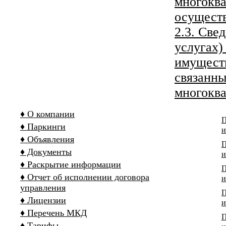
многоква
осущест
2.3. Све
услугах)
имуществ
связанны
многокв
♦ О компании
П
♦ Паркинги
и
♦ Объявления
П
♦ Документы
и
♦ Раскрытие информации
П
♦ Отчет об исполнении договора
и
управления
П
♦ Лицензии
и
♦ Перечень МКД
П
♦ Тарифы