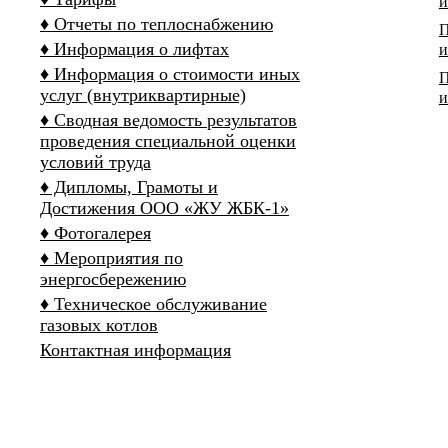
и
♦ Отчеты по теплоснабжению
П
♦ Информация о лифтах
и
♦ Информация о стоимости иных
П
услуг (внутриквартирные)
и
♦ Сводная ведомость результатов
проведения специальной оценки
условий труда
♦ Дипломы, Грамоты и
Достижения ООО «ЖУ ЖБК-1»
♦ Фотогалерея
♦ Мероприятия по
энергосбережению
♦ Техническое обслуживание
газовых котлов
Контактная информация