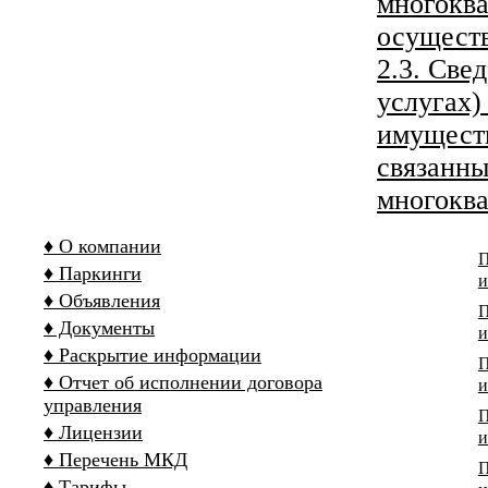
многоква
осущест
2.3. Све
услугах)
имуществ
связанны
многокв
♦ О компании
П
♦ Паркинги
и
♦ Объявления
П
♦ Документы
и
♦ Раскрытие информации
П
♦ Отчет об исполнении договора
и
управления
П
♦ Лицензии
и
♦ Перечень МКД
П
♦ Тарифы