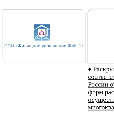
♦ Раскр
соответс
России о
форм ра
осуществ
многокв