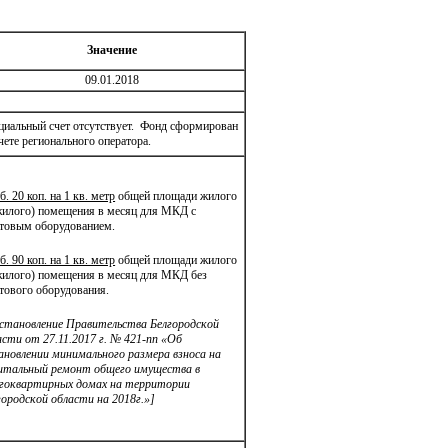
Значение
09.01.2018
циальный счет отсутствует. Фонд сформирован
чете регионального оператора.
б. 20 коп. на 1 кв. метр
общей площади жилого
жилого) помещения в месяц для МКД с
товым оборудованием.
б. 90 коп. на 1 кв. метр
общей площади жилого
жилого) помещения в месяц для МКД без
тового оборудования.
становление Правительства Белгородской
асти от 27.11.2017 г. № 421-пп «Об
ановлении минимального размера взноса на
итальный ремонт общего имущества в
гоквартирных домах на территории
городской области на 2018г.»]