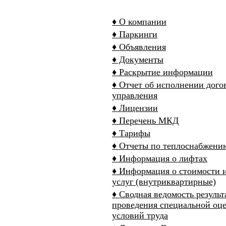
♦ О компании
♦ Паркинги
♦ Объявления
♦ Документы
♦ Раскрытие информации
♦ Отчет об исполнении дого
управления
♦ Лицензии
♦ Перечень МКД
♦ Тарифы
♦ Отчеты по теплоснабжени
♦ Информация о лифтах
♦ Информация о стоимости 
услуг (внутриквартирные)
♦ Сводная ведомость результ
проведения специальной оц
условий труда