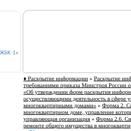
♦ Раскрытие информации
»
Раскрытие инф
требованиями приказа Минстроя России от
«Об утверждении форм раскрытия информ
осуществляющими деятельность в сфере у
многоквартирными домами»
»
Форма 2. С
многоквартирном доме, управление котор
управляющая организация
»
Форма 2.6. С
ремонте общего имущества в многокварт