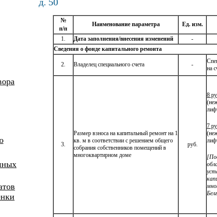
д. 50
№
Наименование параметра
Ед. изм.
п
/п
1.
Дата заполнения
/внесения изменений
-
Сведения о фонде капитального ремонта
Спе
2.
Владелец специального счета
-
на с
вора
8 ру
(не
лиф
7 ру
Размер взноса на капитальный ремонт на 1
(не
ю
кв. м в соответствии с решением общего
лиф
3.
руб.
собрания собственников помещений в
многоквартирном доме
[По
иных
обл
уст
кап
атов
мно
Бел
енки