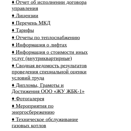
♦ Отчет об исполнении договора
управления
♦ Лицензии
♦ Перечень МКД
♦ Тарифы
♦ Отчеты по теплоснабжению
♦ Информация о лифтах
♦ Информация о стоимости иных
услуг (внутриквартирные)
♦ Сводная ведомость результатов
проведения специальной оценки
условий труда
♦ Дипломы, Грамоты и
Достижения ООО «ЖУ ЖБК-1»
♦ Фотогалерея
♦ Мероприятия по
энергосбережению
♦ Техническое обслуживание
газовых котлов