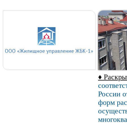
♦ Раскр
соответс
России о
форм ра
осуществ
многокв