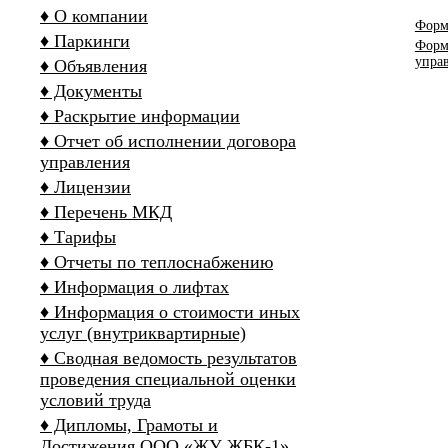
♦ О компании
Форм
♦ Паркинги
Форм
упра
♦ Объявления
♦ Документы
♦ Раскрытие информации
♦ Отчет об исполнении договора
управления
♦ Лицензии
♦ Перечень МКД
♦ Тарифы
♦ Отчеты по теплоснабжению
♦ Информация о лифтах
♦ Информация о стоимости иных
услуг (внутриквартирные)
♦ Сводная ведомость результатов
проведения специальной оценки
условий труда
♦ Дипломы, Грамоты и
Достижения ООО «ЖУ ЖБК-1»