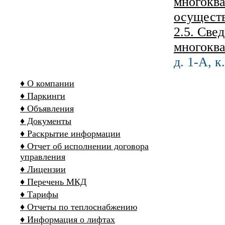
многоква
осущест
2.5. Све
многокв
д. 1-А, к.
♦ О компании
♦ Паркинги
♦ Объявления
♦ Документы
♦ Раскрытие информации
♦ Отчет об исполнении договора
управления
♦ Лицензии
♦ Перечень МКД
♦ Тарифы
♦ Отчеты по теплоснабжению
♦ Информация о лифтах