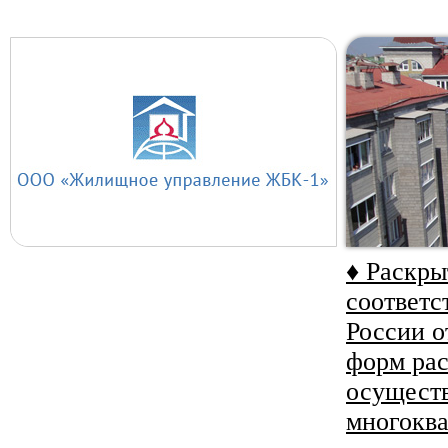
♦ Раскр
соответс
России о
форм ра
осуществ
многокв