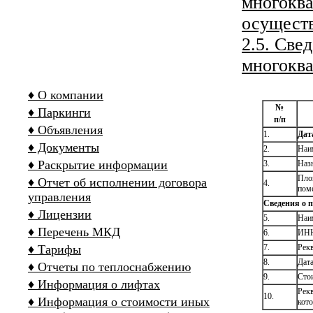
многоква
осущест
2.5. Све
многокв
♦ О компании
№
♦ Паркинги
п
/п
♦ Объявления
1.
Дат
♦ Документы
2.
Наи
♦ Раскрытие информации
3.
Наз
Пло
♦ Отчет об исполнении договора
4.
пом
управления
Сведения о п
♦ Лицензии
5.
Наим
♦ Перечень МКД
6.
ИНН
♦ Тарифы
7.
Рекв
8.
Дата
♦ Отчеты по теплоснабжению
9.
Сто
♦ Информация о лифтах
Рек
10.
♦ Информация о стоимости иных
кот