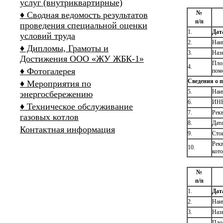
услуг (внутриквартирные)
№
♦ Сводная ведомость результатов
п
/п
проведения специальной оценки
1.
Дат
условий труда
2.
Наи
♦ Дипломы, Грамоты и
3.
Наз
Достижения ООО «ЖУ ЖБК-1»
Пло
4.
♦ Фотогалерея
пом
Сведения о п
♦ Мероприятия по
5.
Наим
энергосбережению
6.
ИНН
♦ Техническое обслуживание
7.
Рекв
газовых котлов
8.
Дата
Контактная информация
9.
Сто
Рек
10.
кот
№
п
/п
1.
Дат
2.
Наи
3.
Наз
Пло