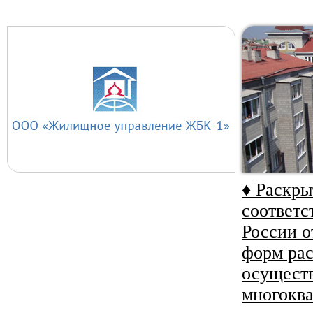
♦ Раскр
соответс
России о
форм ра
осуществ
многокв