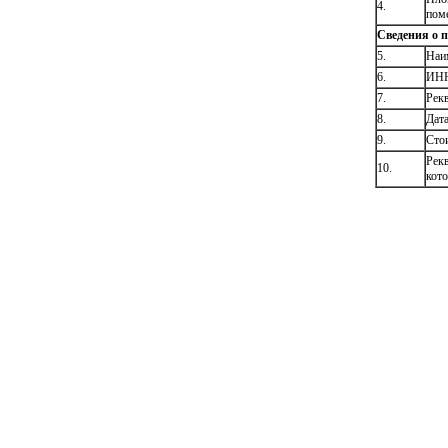
4.
пом
Сведения о п
5.
Наим
6.
ИНН
7.
Рекв
8.
Дата
9.
Сто
Рек
10.
кот