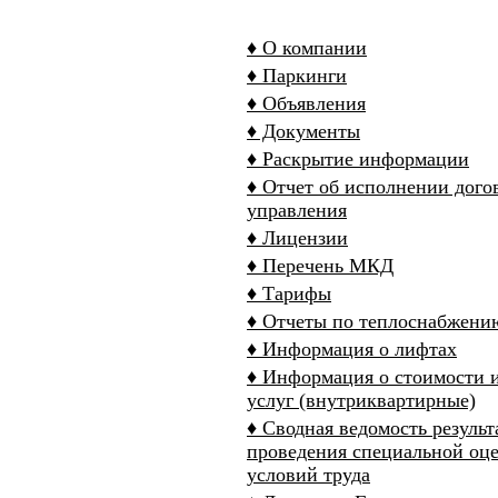
♦ О компании
♦ Паркинги
♦ Объявления
♦ Документы
♦ Раскрытие информации
♦ Отчет об исполнении дого
управления
♦ Лицензии
♦ Перечень МКД
♦ Тарифы
♦ Отчеты по теплоснабжени
♦ Информация о лифтах
♦ Информация о стоимости 
услуг (внутриквартирные)
♦ Сводная ведомость результ
проведения специальной оц
условий труда