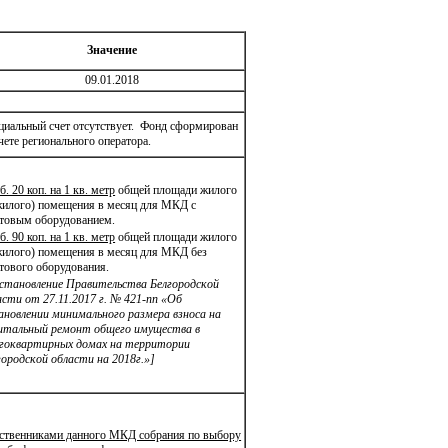
Значение
09.01.2018
циальный счет отсутствует. Фонд сформирован
чете регионального оператора.
б. 20 коп. на 1 кв. метр
общей площади жилого
жилого) помещения в месяц для МКД с
товым оборудованием.
б. 90 коп. на 1 кв. метр
общей площади жилого
жилого) помещения в месяц для МКД без
тового оборудования.
становление Правительства Белгородской
асти от 27.11.2017 г. № 421-пп «Об
ановлении минимального размера взноса на
итальный ремонт общего имущества в
гоквартирных домах на территории
городской области на 2018г.»]
ственниками данного МКД собрания по выбору