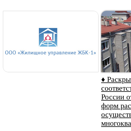
♦ Раскр
соответс
России о
форм ра
осуществ
многокв