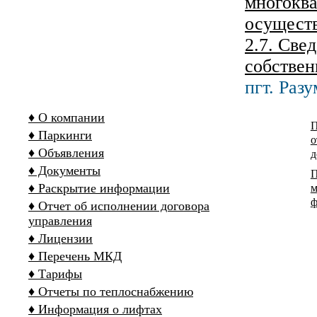
многоква
осущест
2.7. Све
собствен
пгт. Разу
♦ О компании
П
♦ Паркинги
о
♦ Объявления
д
♦ Документы
П
♦ Раскрытие информации
м
ф
♦ Отчет об исполнении договора
управления
♦ Лицензии
♦ Перечень МКД
♦ Тарифы
♦ Отчеты по теплоснабжению
♦ Информация о лифтах