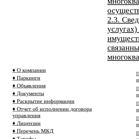
многоква
осущест
2.3. Све
услугах)
имуществ
связанны
многокв
♦ О компании
П
♦ Паркинги
и
♦ Объявления
П
♦ Документы
и
♦ Раскрытие информации
П
♦ Отчет об исполнении договора
и
управления
П
♦ Лицензии
и
♦ Перечень МКД
П
♦ Тарифы