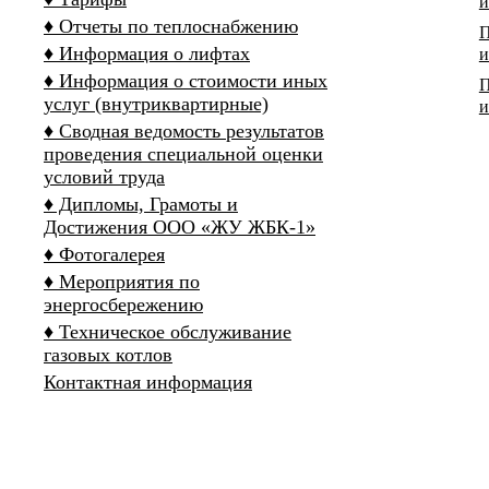
и
♦ Отчеты по теплоснабжению
П
♦ Информация о лифтах
и
♦ Информация о стоимости иных
П
услуг (внутриквартирные)
и
♦ Сводная ведомость результатов
проведения специальной оценки
условий труда
♦ Дипломы, Грамоты и
Достижения ООО «ЖУ ЖБК-1»
♦ Фотогалерея
♦ Мероприятия по
энергосбережению
♦ Техническое обслуживание
газовых котлов
Контактная информация