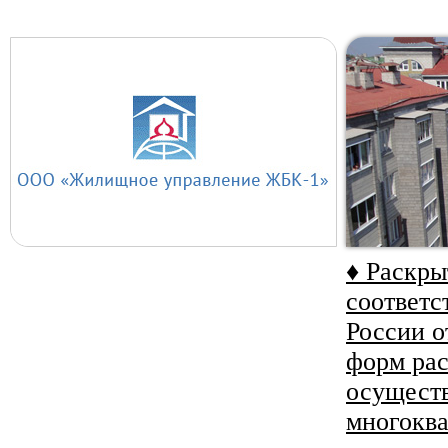
♦ Раскр
соответс
России о
форм ра
осуществ
многокв